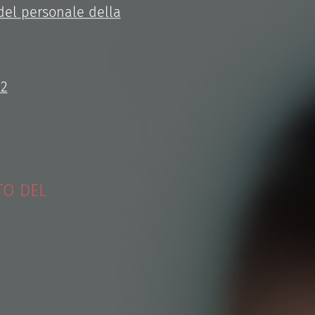
 del personale della
22
TO DEL