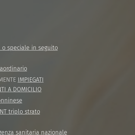
 o speciale in seguito
aordinario
ALMENTE
IMPIEGATI
NTI A DOMICILIO
Sonninese
T triplo strato
genza sanitaria nazionale