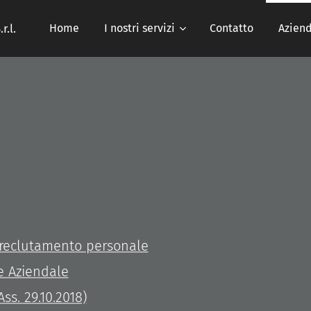
r.l.
Home
I nostri servizi
Contatto
Azien
reclutamento personale
e Aziendale
Ass. 29.10.2018)