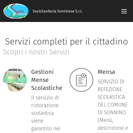
SocioSanitaria Sonninese S.r.l.
Servizi completi per il cittadino
Scopri i nostri Servizi
Gestioni
Mensa
Mense
SERVIZIO DI
Scolastiche
REFEZIONE
SCOLASTICA
Il servizio di
DEL COMUNE
ristorazione
DI SONNINO
scolastica
(Menù,
viene
descrizione e
garantito nei