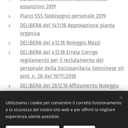
assunzioni 2019
Piano SSS fabbisogno personale 2019
DELIBERA del 14.11.18 Approvazione pianta
organica
DELIBERA del 4.12.18 Noleggio Mezzi
DELIBERA del 4.12.18 Errata Corrige
regolamento per il reclutamento del
personale della Sociosanitaria Sonninese srl
prot. n. 28 del 19/11/2018
DELIBERA del 28.12.18 Affidamento Noleggio
Mezzi
Utilizziamo i cookie per consentire il corretto funzionamento
e la sicurezza del nostro sito web e per offrirti la migliore
esperienza utente possibile.
© 2016 SocioSanitaria Sonninese S.r.l. - Piazza Garibaldi 1, 04010
Sonnino (LT) - Cod. Fisc. e P. IVA 02329330597